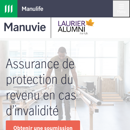
Passer à la navigation principale
Passer au contenu principal
Passer au pied de page
Menu
Assurance de
protection du
revenu en cas
d’invalidité
Obtenir une soumission