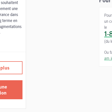
Pour
 souhaitent
ilement une
urance dans
Pour
ng terme en
un c
’augmentations
le
s
1-
(du 
Ou fa
am_i
 plus
 une
ion