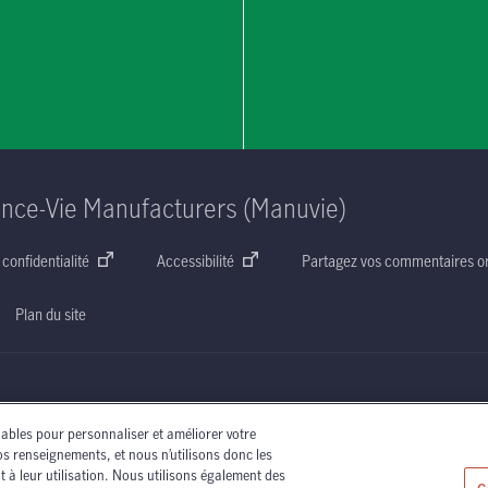
ance-Vie Manufacturers (Manuvie)
 confidentialité
Accessibilité
Partagez vos commentaires or
Plan du site
iquer avec l’un des conseillers en assurance autorisés de Manuvie ou avec votre agent d’as
lables pour personnaliser et améliorer votre
os renseignements, et nous n’utilisons donc les
t à leur utilisation. Nous utilisons également des
 (Manuvie). Le nom Manuvie, la lettre
« M »
stylisée et le nom Manuvie accompagné de la l