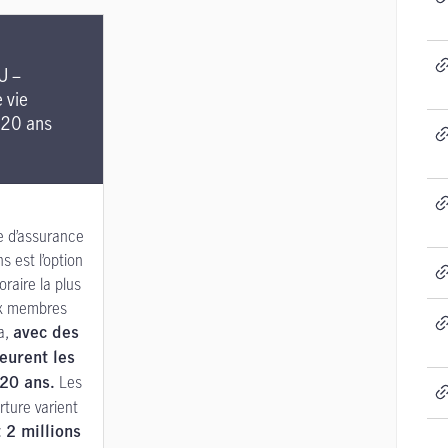
U –
 vie
 20 ans
 d’assurance
s est l’option
raire la plus
ux membres
a,
avec des
eurent les
Les
20 ans.
ture varient
 2 millions