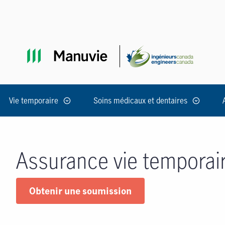
Passer à la navigation principale
Passer au contenu principal
Passer au pied de page
Vie temporaire
Soins médicaux et dentaires
Assurance vie temporai
Obtenir une soumission