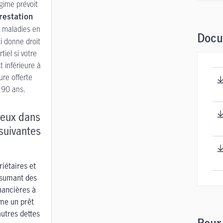
gime prévoit
restation
s maladies en
Docu
i donne droit
iel si votre
 inférieure à
ure offerte
e 90 ans.
ieux dans
 suivantes
riétaires et
ssumant des
inancières à
me un prêt
autres dettes