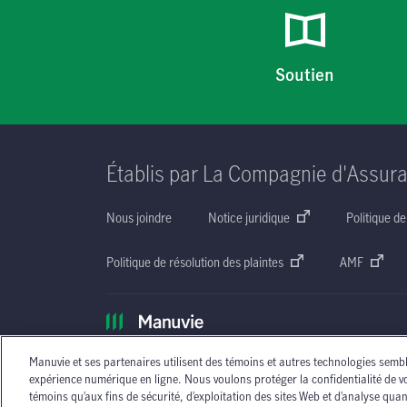
Soutien
Établis par La Compagnie d'Assur
Nous joindre
Notice juridique
Politique de
Politique de résolution des plaintes
AMF
Les circonstances individuelles peuvent varier. Vous pouvez commun
Manuvie et ses partenaires utilisent des témoins et autres technologies semb
matière d’assurance.
expérience numérique en ligne. Nous voulons protéger la confidentialité de v
témoins qu’aux fins de sécurité, d’exploitation des sites Web et d’analyse quan
Assurance établie par La Compagnie d'Assurance-Vie Manufacturers