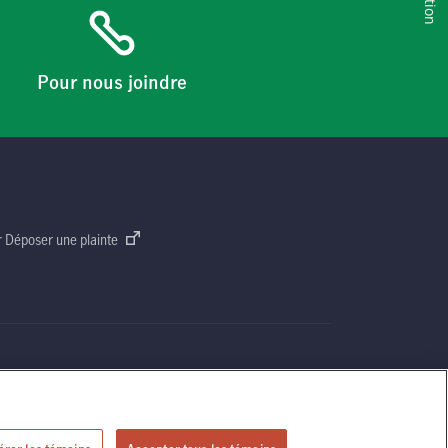
Pour nous joindre
 Déposer une plainte
surance autorisé si vous avez besoin de conseils sur vos besoins en
ettre
« M »
stylisée sont des marques de commerce de La