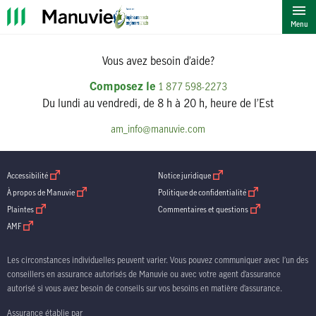
""
Menu
Vous avez besoin d’aide?
Composez le
1 877 598-2273
Du lundi au vendredi, de 8 h à 20 h, heure de l’Est
am_info@manuvie.com
ouvrir dans une nouvelle fenetre
ouvrir dans une nouvelle fenetre
Accessibilité
Notice juridique
ouvrir dans une nouvelle fenetre
ouvrir dans une nouve
À propos de Manuvie
Politique de confidentialité
ouvrir dans une nouvelle fenetre
ouvrir dans une nouv
Plaintes
Commentaires et questions
ouvrir dans une nouvelle fenetre
AMF
Les circonstances individuelles peuvent varier. Vous pouvez communiquer avec l’un des
conseillers en assurance autorisés de Manuvie ou avec votre agent d’assurance
autorisé si vous avez besoin de conseils sur vos besoins en matière d’assurance.
Assurance établie par