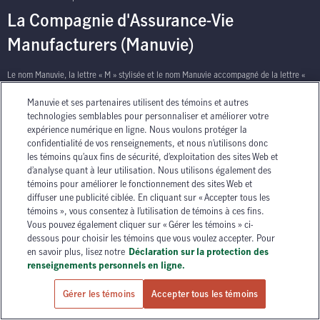
La Compagnie d'Assurance-Vie
Manufacturers (Manuvie)
Le nom Manuvie, la lettre « M » stylisée et le nom Manuvie accompagné de la lettre «
M » stylisée sont des marques de commerce de La Compagnie d’Assurance-Vie
Manuvie et ses partenaires utilisent des témoins et autres
Manufacturers qu’elle et ses sociétés affiliées utilisent sous licence. © La Compagnie
technologies semblables pour personnaliser et améliorer votre
d’Assurance-Vie Manufacturers, 2026. Tous droits réservés. Manuvie, P.O. Box 670,
expérience numérique en ligne. Nous voulons protéger la
STN Waterloo, Waterloo, Ontario N2J 4B8.
confidentialité de vos renseignements, et nous n’utilisons donc
les témoins qu’aux fins de sécurité, d’exploitation des sites Web et
d’analyse quant à leur utilisation. Nous utilisons également des
témoins pour améliorer le fonctionnement des sites Web et
diffuser une publicité ciblée. En cliquant sur « Accepter tous les
témoins », vous consentez à l’utilisation de témoins à ces fins.
Vous pouvez également cliquer sur « Gérer les témoins » ci-
has context menu
dessous pour choisir les témoins que vous voulez accepter. Pour
en savoir plus, lisez notre
Déclaration sur la protection des
renseignements personnels en ligne.
Gérer les témoins
Accepter tous les témoins