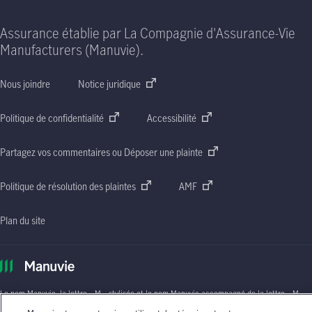
Assurance établie par La Compagnie d'Assurance-Vie
Manufacturers (Manuvie).
Nous joindre
Notice juridique
Politique de confidentialité
Accessibilité
Partagez vos commentaires ou Déposer une plainte
Politique de résolution des plaintes
AMF
Plan du site
Le nom Manuvie, la lettre
« M »
stylisée et le nom Manuvie accompagné de la lettre
« M »
stylisée sont des marques de commerce de La Compagnie d’Assurance-Vie Manufacturers