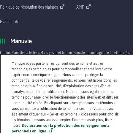
Politique de résolution des plaintes
AMF
Plan du site
Le nom Manuvie, la lettre
« M »
stylisée et le nom Manuvie accompagné de la lettre
« M »
stylisée sont des marques de commerce de La Compagnie d’Assurance-Vie Manufacturers
Manuvie et ses partenaires utilisent des témoins et autres
qu’elle et ses sociétés affiliées utilisent sous licence. © La Compagnie d’Assurance-Vie
Manufacturers, 2026. Tous droits réservés. Manuvie,
technologies semblables pour personnaliser et améliorer votre
P.O. Box 670, STN Waterloo,
Waterloo (Ontario)
N2J 4B8
.
expérience numérique en ligne. Nous voulons protéger la
confidentialité de vos renseignements, et nous n’utilisons donc les
Les circonstances individuelles peuvent varier. Vous pouvez communiquer avec l’un des
témoins qu’aux fins de sécurité, d’exploitation des sites Web et
conseillers en assurance autorisés de Manuvie ou avec votre agent d’assurance autorisé si
d’analyse quant à leur utilisation. Nous utilisons également des
vous avez besoin de conseils sur vos besoins en matière d’assurance.
témoins pour améliorer le fonctionnement des sites Web et diffuser
une publicité ciblée. En cliquant sur « Accepter tous les témoins »,
vous consentez à l’utilisation de témoins à ces fins. Vous pouvez
également cliquer sur « Gérer les témoins » ci-dessous pour choisir
les témoins que vous voulez accepter. Pour en savoir plus, lisez
notre
Déclaration sur la protection des renseignements
personnels en ligne.