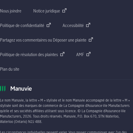
Nous joindre
Notice juridique
Politique de confidentialité
Accessibilité
Partagez vos commentaires ou Déposer une plainte
Politique de résolution des plaintes
AMF
Plan du site
Le nom Manuvie, la lettre
« M »
stylisée et le nom Manuvie accompagné de la lettre
« M »
stylisée sont des marques de commerce de La Compagnie d’Assurance-Vie Manufacturers
qu’elle et ses sociétés affiliées utilisent sous licence. © La Compagnie d’Assurance-Vie
Manufacturers, 2026. Tous droits réservés. Manuvie,
P.O. Box 670, STN Waterloo,
Waterloo (Ontario)
N2J 4B8
.
Les circonstances individuelles peuvent varier. Vous pouvez communiquer avec l’un des