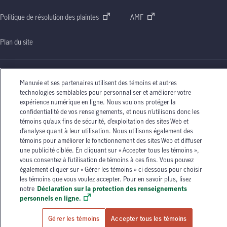
Politique de résolution des plaintes
AMF
Plan du site
Manuvie et ses partenaires utilisent des témoins et autres
technologies semblables pour personnaliser et améliorer votre
Le nom Manuvie, la lettre
« M »
stylisée et le nom Manuvie accompagné de la lettre
« M »
expérience numérique en ligne. Nous voulons protéger la
stylisée sont des marques de commerce de La Compagnie d’Assurance-Vie Manufacturers
confidentialité de vos renseignements, et nous n’utilisons donc les
qu’elle et ses sociétés affiliées utilisent sous licence. © La Compagnie d’Assurance-Vie
témoins qu’aux fins de sécurité, d’exploitation des sites Web et
Manufacturers, 2026. Tous droits réservés. Manuvie,
P.O. Box 670, STN Waterloo,
d’analyse quant à leur utilisation. Nous utilisons également des
Waterloo (Ontario)
N2J 4B8
.
témoins pour améliorer le fonctionnement des sites Web et diffuser
Les circonstances individuelles peuvent varier. Vous pouvez communiquer avec l’un des
une publicité ciblée. En cliquant sur « Accepter tous les témoins »,
conseillers en assurance autorisés de Manuvie ou avec votre agent d’assurance autorisé si
vous consentez à l’utilisation de témoins à ces fins. Vous pouvez
vous avez besoin de conseils sur vos besoins en matière d’assurance.
également cliquer sur « Gérer les témoins » ci-dessous pour choisir
les témoins que vous voulez accepter. Pour en savoir plus, lisez
notre
Déclaration sur la protection des renseignements
personnels en ligne.
Gérer les témoins
Accepter tous les témoins