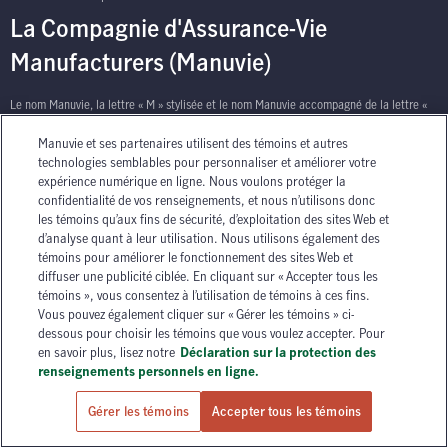
La Compagnie d'Assurance-Vie
Manufacturers (Manuvie)
Le nom Manuvie, la lettre « M » stylisée et le nom Manuvie accompagné de la lettre «
M » stylisée sont des marques de commerce de La Compagnie d’Assurance-Vie
Manuvie et ses partenaires utilisent des témoins et autres
Manufacturers qu’elle et ses sociétés affiliées utilisent sous licence. © La Compagnie
technologies semblables pour personnaliser et améliorer votre
d’Assurance-Vie Manufacturers, 2026. Tous droits réservés. Manuvie, P.O. Box 670,
expérience numérique en ligne. Nous voulons protéger la
STN Waterloo, Waterloo, Ontario N2J 4B8.
confidentialité de vos renseignements, et nous n’utilisons donc
les témoins qu’aux fins de sécurité, d’exploitation des sites Web et
d’analyse quant à leur utilisation. Nous utilisons également des
témoins pour améliorer le fonctionnement des sites Web et
diffuser une publicité ciblée. En cliquant sur « Accepter tous les
témoins », vous consentez à l’utilisation de témoins à ces fins.
Vous pouvez également cliquer sur « Gérer les témoins » ci-
has context menu
dessous pour choisir les témoins que vous voulez accepter. Pour
en savoir plus, lisez notre
Déclaration sur la protection des
renseignements personnels en ligne.
Gérer les témoins
Accepter tous les témoins