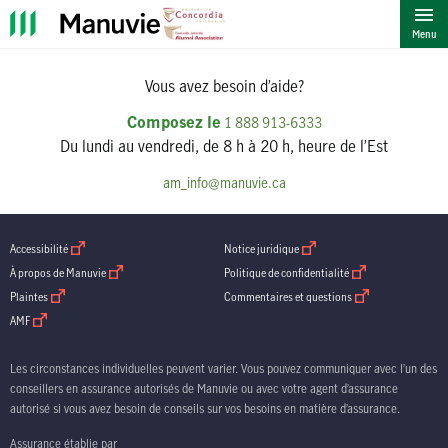
""
Menu
Vous avez besoin d’aide?
Composez le
1 888 913-6333
Du lundi au vendredi, de 8 h à 20 h, heure de l’Est
am_info@manuvie.ca
ouvrir dans une nouvelle fenetre
ouvrir dans une nouvelle fenetre
Accessibilité
Notice juridique
ouvrir dans une nouvelle fenetre
ouvrir dans une nouve
À propos de Manuvie
Politique de confidentialité
ouvrir dans une nouvelle fenetre
ouvrir dans une nouv
Plaintes
Commentaires et questions
ouvrir dans une nouvelle fenetre
AMF
Les circonstances individuelles peuvent varier. Vous pouvez communiquer avec l’un des
conseillers en assurance autorisés de Manuvie ou avec votre agent d’assurance
autorisé si vous avez besoin de conseils sur vos besoins en matière d’assurance.
Assurance établie par