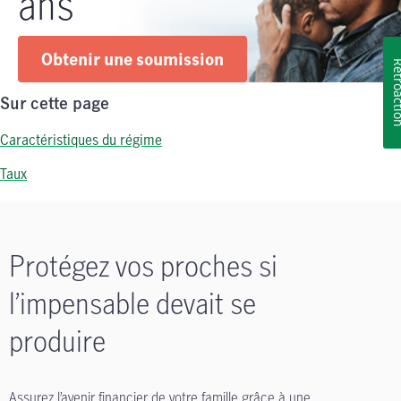
ans
Obtenir une soumission
Rétroa
Sur cette page
Caractéristiques du régime
Taux
Protégez vos proches si
l’impensable devait se
produire
Assurez l’avenir financier de votre famille grâce à une