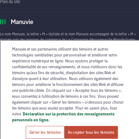
Plan du site
Le nom Manuvie, la lettre
« M »
stylisée et le nom Manuvie accompagné de la lettre
« M »
stylisée sont des marques de commerce de La Compagnie d’Assurance-Vie Manufacturers
qu’elle et ses sociétés affiliées utilisent sous licence. © La Compagnie d’Assurance-Vie
Manuvie et ses partenaires utilisent des témoins et autres
Manufacturers, 2026. Tous droits réservés. Manuvie,
P.O. Box 670, STN Waterloo,
technologies semblables pour personnaliser et améliorer votre
Waterloo (Ontario)
N2J 4B8
.
expérience numérique en ligne. Nous voulons protéger la
confidentialité de vos renseignements, et nous n’utilisons donc les
Les circonstances individuelles peuvent varier. Vous pouvez communiquer avec l’un des
témoins qu’aux fins de sécurité, d’exploitation des sites Web et
conseillers en assurance autorisés de Manuvie ou avec votre agent d’assurance autorisé si
d’analyse quant à leur utilisation. Nous utilisons également des
vous avez besoin de conseils sur vos besoins en matière d’assurance.
témoins pour améliorer le fonctionnement des sites Web et diffuser
une publicité ciblée. En cliquant sur « Accepter tous les témoins »,
vous consentez à l’utilisation de témoins à ces fins. Vous pouvez
également cliquer sur « Gérer les témoins » ci-dessous pour choisir
les témoins que vous voulez accepter. Pour en savoir plus, lisez
notre
Déclaration sur la protection des renseignements
personnels en ligne.
Gérer les témoins
Accepter tous les témoins