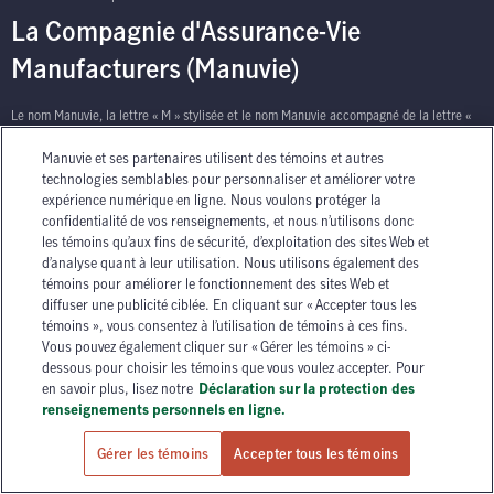
La Compagnie d'Assurance-Vie
Manufacturers (Manuvie)
Le nom Manuvie, la lettre « M » stylisée et le nom Manuvie accompagné de la lettre «
M » stylisée sont des marques de commerce de La Compagnie d’Assurance-Vie
Manuvie et ses partenaires utilisent des témoins et autres
Manufacturers qu’elle et ses sociétés affiliées utilisent sous licence. © La Compagnie
technologies semblables pour personnaliser et améliorer votre
d’Assurance-Vie Manufacturers, 2026. Tous droits réservés. Manuvie, P.O. Box 670,
expérience numérique en ligne. Nous voulons protéger la
STN Waterloo, Waterloo, Ontario N2J 4B8.
confidentialité de vos renseignements, et nous n’utilisons donc
les témoins qu’aux fins de sécurité, d’exploitation des sites Web et
d’analyse quant à leur utilisation. Nous utilisons également des
témoins pour améliorer le fonctionnement des sites Web et
diffuser une publicité ciblée. En cliquant sur « Accepter tous les
témoins », vous consentez à l’utilisation de témoins à ces fins.
Vous pouvez également cliquer sur « Gérer les témoins » ci-
has context menu
dessous pour choisir les témoins que vous voulez accepter. Pour
en savoir plus, lisez notre
Déclaration sur la protection des
renseignements personnels en ligne.
Gérer les témoins
Accepter tous les témoins