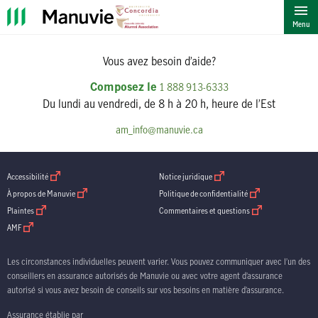
""
Menu
Vous avez besoin d’aide?
Composez le
1 888 913-6333
Du lundi au vendredi, de 8 h à 20 h, heure de l’Est
am_info@manuvie.ca
ouvrir dans une nouvelle fenetre
ouvrir dans une nouvelle fenetre
Accessibilité
Notice juridique
ouvrir dans une nouvelle fenetre
ouvrir dans une nouve
À propos de Manuvie
Politique de confidentialité
ouvrir dans une nouvelle fenetre
ouvrir dans une nouv
Plaintes
Commentaires et questions
ouvrir dans une nouvelle fenetre
AMF
Les circonstances individuelles peuvent varier. Vous pouvez communiquer avec l’un des
conseillers en assurance autorisés de Manuvie ou avec votre agent d’assurance
autorisé si vous avez besoin de conseils sur vos besoins en matière d’assurance.
Assurance établie par