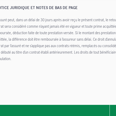
TICE JURIDIQUE ET NOTES DE BAS DE PAGE
ssuré peut, dans un délai de 30 jours après avoir reçu le présent contrat, le retou
rat sera considéré comme n’ayant jamais été en vigueur et toute prime acquittée 
oursée, déduction faite de toute prestation versée. Si le montant des prestatio
ittée, la différence doit être remboursée à l’assureur sans délai. Ce droit d’annu
rat par l’assuré et ne s’applique pas aux contrats réémis, remplacés ou consolid
 débuté au titre d’un contrat établi antérieurement. Les droits de tout bénéficiair
nulation.