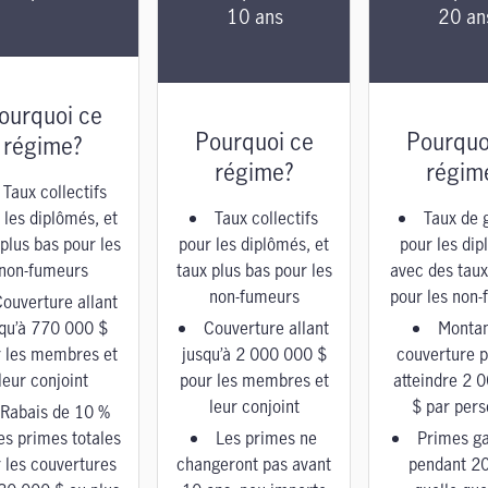
10 ans
20 an
ourquoi ce
Pourquoi ce
Pourquo
régime?
régime?
régim
Taux collectifs
 les diplômés, et
Taux collectifs
Taux de 
 plus bas pour les
pour les diplômés, et
pour les dip
non-fumeurs
taux plus bas pour les
avec des taux
non-fumeurs
pour les non
ouverture allant
squ’à 770 000 $
Couverture allant
Montan
 les membres et
jusqu’à 2 000 000 $
couverture 
leur conjoint
pour les membres et
atteindre 2 
leur conjoint
$ par per
Rabais de 10 %
les primes totales
Les primes ne
Primes ga
 les couvertures
changeront pas avant
pendant 20