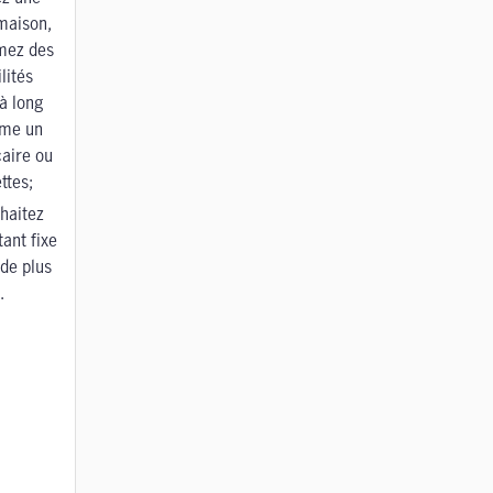
maison,
mez des
lités
à long
me un
caire ou
ttes;
haitez
ant fixe
de plus
.