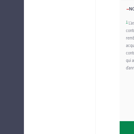
NO
1
L’a
cont
remb
acqu
cont
qui a
d’an