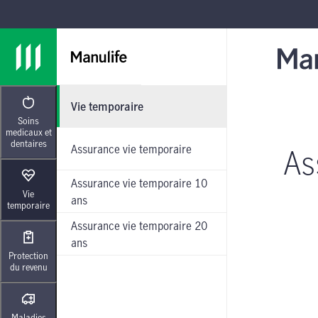
Passer à la navigation principale
Passer au contenu principal
Passer au pied de page
Vie temporaire
Soins
medicaux et
dentaires
Assurance vie temporaire
As
Assurance vie temporaire 10
Vie
ans
temporaire
Assurance vie temporaire 20
ans
Protection
du revenu
Maladies