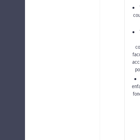
cou
c
fac
acc
po
enf
fon