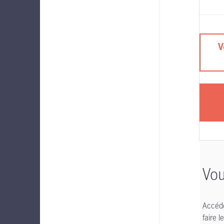
V
Vou
Accéde
faire 