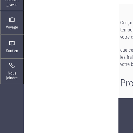
graves
Conçu 
Voyage
tempor
votre d
que ce
Soutien
les fr
votre 
Nous
joindre
Pro