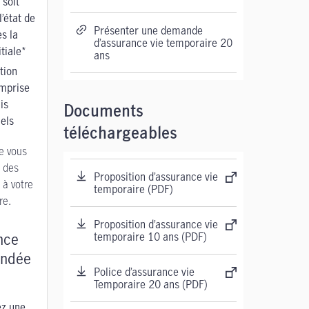
 soit
l’état de
Présenter une demande
s la
d’assurance vie temporaire 20
tiale*
ans
tion
omprise
is
Documents
els
téléchargeables
e vous
z des
Proposition d’assurance vie
à votre
temporaire (PDF)
re.
Proposition d’assurance vie
nce
temporaire 10 ans (PDF)
ndée
Police d’assurance vie
Temporaire 20 ans (PDF)
ez une