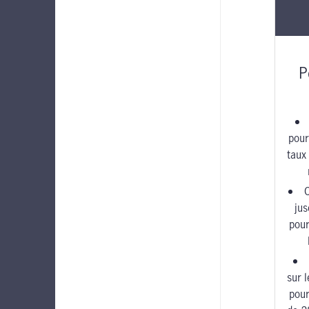
P
pour
taux
C
ju
pour
sur 
pour