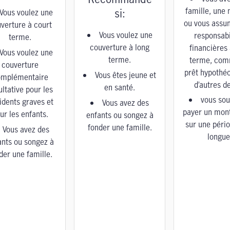
famille, une 
si:
Vous voulez une
ou vous assu
verture à court
Vous voulez une
responsabi
terme.
couverture à long
financières 
Vous voulez une
terme.
terme, com
couverture
prêt hypothé
Vous êtes jeune et
omplémentaire
d’autres de
en santé.
ultative pour les
vous sou
idents graves et
Vous avez des
payer un mont
ur les enfants.
enfants ou songez à
sur une pério
fonder une famille.
Vous avez des
longue
ants ou songez à
der une famille.