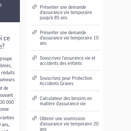
s
Présenter une demande
d’assurance vie temporaire
jusqu’à 85 ans
Présenter une demande
i ce
d’assurance vie temporaire 10
ans
e?
Souscrivez l’assurance vie et
groupe
accidents des enfants
lômés,
 réduits
Souscrivez pour Protection
-fumeurs
Accidents Graves
t de
pouvant
Calculateur des besoins en
000 000
matière d’assurance vie
sonne
ranties
Obtenir une soumission
d’assurance vie temporaire 20
 ans
,
ans