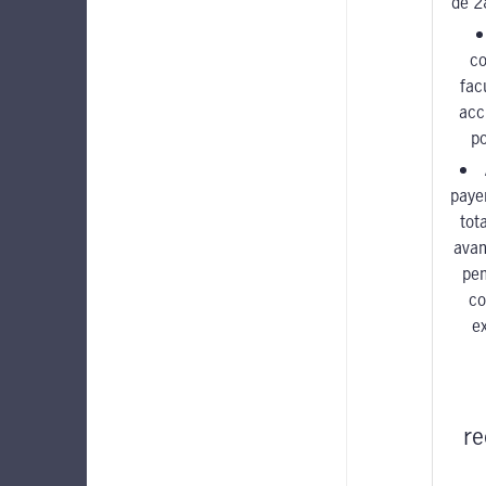
de 2
c
fac
acc
po
paye
tot
avan
pen
co
e
r