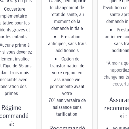
80 000 $ ou plus
10 ans, peu importe
quelle que
le changement de
l’évolution de 
Couverture
l’état de santé, au
santé aprè
omplémentaire
moment de la
demande ini
ultative pour les
demande initiale
idents graves et
Presta
ur les enfants
Prestation
anticipée c
anticipée, sans frais
sans fra
Aucune prime à
additionnels
additionn
r si vous devenez
alement invalide
Option de
*À moins qu
t l’âge de 65 ans
transformation de
n’apportie
dant trois mois
votre régime en
changements 
nsécutifs avec
assurance vie
couvertu
xonération des
permanente avant
primes
votre
Assura
e
70
anniversaire de
Régime
recomma
naissance sans
tarification
ecommandé
si :
si:
Recommandé
vous av