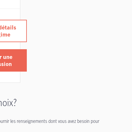
détails
gime
r une
ssion
hoix?
ournir les renseignements dont vous avez besoin pour