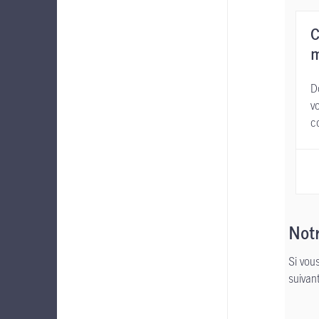
C
m
D
v
c
Notr
Si vou
suivan