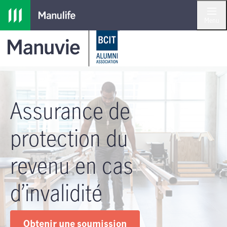
Passer à la navigation principale
Passer au contenu principal
Passer au pied de page
Menu
Assurance de
protection du
revenu en cas
d’invalidité
Obtenir une soumission