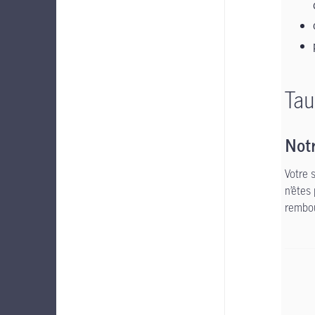
Tau
Notr
Votre 
n’êtes
rembou