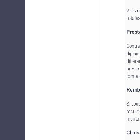
Vous e
totale
Prest
Contra
diplôm
différ
presta
forme 
Remb
Si vou
reçu d
montan
Chois