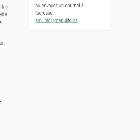
ou envoyez un courriel à
 $ à
l’adresse
ette
am_info@manulife.ca
le
 en
e