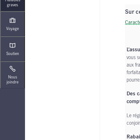
graves
Sur c
Caract
Voyage
L’ass
Soutien
vous s
aux fr
forfai
Nous
pourrez
joindre
Des c
compt
Le rég
conjoin
Rabai