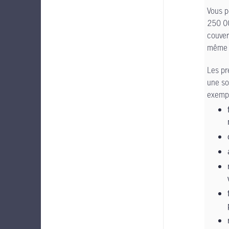
Vous p
250 00
couver
même 
Les pr
une so
exempl