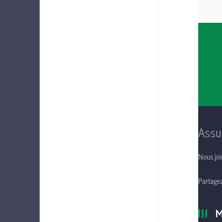
Assu
Nous joi
Partage