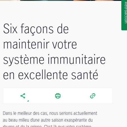
Rétroa
Six façons de
maintenir votre
système immunitaire
en excellente santé
Dans le meilleur des cas, nous serions actuellement
au beau milieu d’une autre saison exaspérante du
rhume et de la grippe. C’est là que votre système