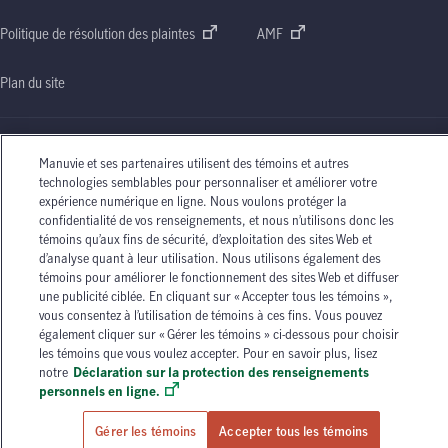
Politique de résolution des plaintes
AMF
Plan du site
Manuvie et ses partenaires utilisent des témoins et autres
technologies semblables pour personnaliser et améliorer votre
Le nom Manuvie, la lettre
« M »
stylisée et le nom Manuvie accompagné de la lettre
« M »
expérience numérique en ligne. Nous voulons protéger la
stylisée sont des marques de commerce de La Compagnie d’Assurance-Vie Manufacturers
confidentialité de vos renseignements, et nous n’utilisons donc les
qu’elle et ses sociétés affiliées utilisent sous licence. © La Compagnie d’Assurance-Vie
témoins qu’aux fins de sécurité, d’exploitation des sites Web et
Manufacturers, 2026. Tous droits réservés. Manuvie,
P.O. Box 670, STN Waterloo,
d’analyse quant à leur utilisation. Nous utilisons également des
Waterloo (Ontario)
N2J 4B8
.
témoins pour améliorer le fonctionnement des sites Web et diffuser
Les circonstances individuelles peuvent varier. Vous pouvez communiquer avec l’un des
une publicité ciblée. En cliquant sur « Accepter tous les témoins »,
conseillers en assurance autorisés de Manuvie ou avec votre agent d’assurance autorisé si
vous consentez à l’utilisation de témoins à ces fins. Vous pouvez
vous avez besoin de conseils sur vos besoins en matière d’assurance.
également cliquer sur « Gérer les témoins » ci-dessous pour choisir
les témoins que vous voulez accepter. Pour en savoir plus, lisez
notre
Déclaration sur la protection des renseignements
personnels en ligne.
Gérer les témoins
Accepter tous les témoins