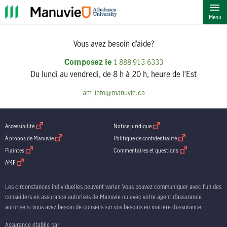
""
Menu
Vous avez besoin d’aide?
Composez le
1 888 913-6333
Du lundi au vendredi, de 8 h à 20 h, heure de l’Est
am_info@manuvie.ca
ouvrir dans une nouvelle fenetre
ouvrir dans une nouvelle fenetre
Accessibilité
Notice juridique
ouvrir dans une nouvelle fenetre
ouvrir dans une nouve
À propos de Manuvie
Politique de confidentialité
ouvrir dans une nouvelle fenetre
ouvrir dans une nouv
Plaintes
Commentaires et questions
ouvrir dans une nouvelle fenetre
AMF
Les circonstances individuelles peuvent varier. Vous pouvez communiquer avec l’un des
conseillers en assurance autorisés de Manuvie ou avec votre agent d’assurance
autorisé si vous avez besoin de conseils sur vos besoins en matière d’assurance.
Assurance établie par