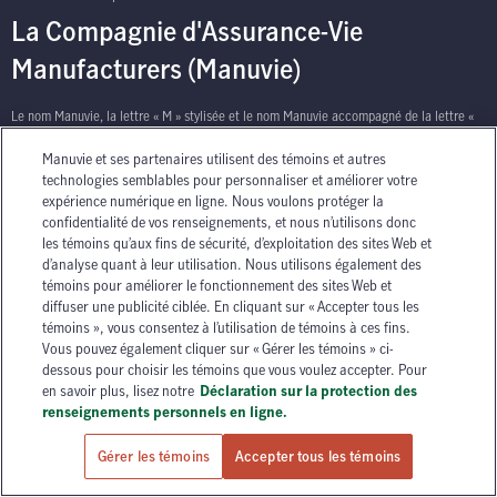
La Compagnie d'Assurance-Vie
Manufacturers (Manuvie)
Le nom Manuvie, la lettre « M » stylisée et le nom Manuvie accompagné de la lettre «
M » stylisée sont des marques de commerce de La Compagnie d’Assurance-Vie
Manuvie et ses partenaires utilisent des témoins et autres
Manufacturers qu’elle et ses sociétés affiliées utilisent sous licence. © La Compagnie
technologies semblables pour personnaliser et améliorer votre
d’Assurance-Vie Manufacturers, 2026. Tous droits réservés. Manuvie, P.O. Box 670,
expérience numérique en ligne. Nous voulons protéger la
STN Waterloo, Waterloo, Ontario N2J 4B8.
confidentialité de vos renseignements, et nous n’utilisons donc
les témoins qu’aux fins de sécurité, d’exploitation des sites Web et
d’analyse quant à leur utilisation. Nous utilisons également des
témoins pour améliorer le fonctionnement des sites Web et
diffuser une publicité ciblée. En cliquant sur « Accepter tous les
témoins », vous consentez à l’utilisation de témoins à ces fins.
Vous pouvez également cliquer sur « Gérer les témoins » ci-
has context menu
dessous pour choisir les témoins que vous voulez accepter. Pour
en savoir plus, lisez notre
Déclaration sur la protection des
renseignements personnels en ligne.
Gérer les témoins
Accepter tous les témoins