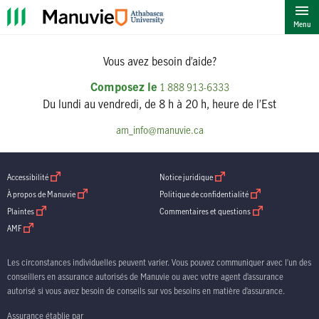
""
Menu
Vous avez besoin d’aide?
Composez le
1 888 913-6333
Du lundi au vendredi, de 8 h à 20 h, heure de l’Est
am_info@manuvie.ca
ouvrir dans une nouvelle fenetre
ouvrir dans une nouvelle fenetre
Accessibilité
Notice juridique
ouvrir dans une nouvelle fenetre
ouvrir dans une nouve
À propos de Manuvie
Politique de confidentialité
ouvrir dans une nouvelle fenetre
ouvrir dans une nouv
Plaintes
Commentaires et questions
ouvrir dans une nouvelle fenetre
AMF
Les circonstances individuelles peuvent varier. Vous pouvez communiquer avec l’un des
conseillers en assurance autorisés de Manuvie ou avec votre agent d’assurance
autorisé si vous avez besoin de conseils sur vos besoins en matière d’assurance.
Assurance établie par