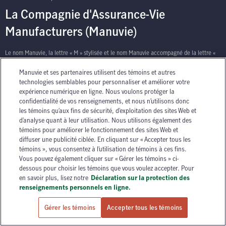
La Compagnie d'Assurance-Vie
Manufacturers (Manuvie)
Le nom Manuvie, la lettre « M » stylisée et le nom Manuvie accompagné de la lettre «
M » stylisée sont des marques de commerce de La Compagnie d’Assurance-Vie
Manuvie et ses partenaires utilisent des témoins et autres
Manufacturers qu’elle et ses sociétés affiliées utilisent sous licence. © La Compagnie
technologies semblables pour personnaliser et améliorer votre
d’Assurance-Vie Manufacturers, 2026. Tous droits réservés. Manuvie, P.O. Box 670,
expérience numérique en ligne. Nous voulons protéger la
STN Waterloo, Waterloo, Ontario N2J 4B8.
confidentialité de vos renseignements, et nous n’utilisons donc
les témoins qu’aux fins de sécurité, d’exploitation des sites Web et
d’analyse quant à leur utilisation. Nous utilisons également des
témoins pour améliorer le fonctionnement des sites Web et
diffuser une publicité ciblée. En cliquant sur « Accepter tous les
témoins », vous consentez à l’utilisation de témoins à ces fins.
Vous pouvez également cliquer sur « Gérer les témoins » ci-
has context menu
dessous pour choisir les témoins que vous voulez accepter. Pour
en savoir plus, lisez notre
Déclaration sur la protection des
renseignements personnels en ligne.
Gérer les témoins
Accepter tous les témoins