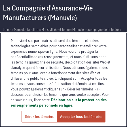
La Compagnie d'Assurance-Vie
Manufacturers (Manuvie)
Le nom Manuvie, la lettre « M » stylisée et le nom Manuvie accompagné de la lettre «
M » stylisée sont des marques de commerce de La Compagnie d’Assurance-Vie
Manuvie et ses partenaires utilisent des témoins et autres
Manufacturers qu’elle et ses sociétés affiliées utilisent sous licence. © La Compagnie
technologies semblables pour personnaliser et améliorer votre
d’Assurance-Vie Manufacturers, 2026. Tous droits réservés. Manuvie, P.O. Box 670,
expérience numérique en ligne. Nous voulons protéger la
STN Waterloo, Waterloo, Ontario N2J 4B8.
confidentialité de vos renseignements, et nous n’utilisons donc
les témoins qu’aux fins de sécurité, d’exploitation des sites Web et
d’analyse quant à leur utilisation. Nous utilisons également des
témoins pour améliorer le fonctionnement des sites Web et
diffuser une publicité ciblée. En cliquant sur « Accepter tous les
témoins », vous consentez à l’utilisation de témoins à ces fins.
Vous pouvez également cliquer sur « Gérer les témoins » ci-
has context menu
dessous pour choisir les témoins que vous voulez accepter. Pour
en savoir plus, lisez notre
Déclaration sur la protection des
renseignements personnels en ligne.
Gérer les témoins
Accepter tous les témoins