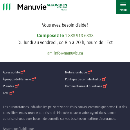
""
Menu
Vous avez besoin d’aide?
Composez le
1 888 913-6333
Du lundi au vendredi, de 8 h à 20 h, heure de l’Est
am_info@manuvie.ca
ouvrir dans une nouvelle fenetre
ouvrir dans une nouvelle fenetre
Accessibilité
Notice juridique
ouvrir dans une nouvelle fenetre
ouvrir dans une nouve
À propos de Manuvie
Politique de confidentialité
ouvrir dans une nouvelle fenetre
ouvrir dans une nouv
Plaintes
Commentaires et questions
ouvrir dans une nouvelle fenetre
AMF
Les circonstances individuelles peuvent varier. Vous pouvez communiquer avec l’un des
conseillers en assurance autorisés de Manuvie ou avec votre agent d’assurance
autorisé si vous avez besoin de conseils sur vos besoins en matière d’assurance.
Assurance établie par