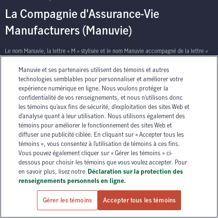
La Compagnie d'Assurance-Vie
Manufacturers (Manuvie)
Le nom Manuvie, la lettre « M » stylisée et le nom Manuvie accompagné de la lettre «
M » stylisée sont des marques de commerce de La Compagnie d’Assurance-Vie
Manuvie et ses partenaires utilisent des témoins et autres
Manufacturers qu’elle et ses sociétés affiliées utilisent sous licence. © La Compagnie
technologies semblables pour personnaliser et améliorer votre
d’Assurance-Vie Manufacturers, 2026. Tous droits réservés. Manuvie, P.O. Box 670,
expérience numérique en ligne. Nous voulons protéger la
STN Waterloo, Waterloo, Ontario N2J 4B8.
confidentialité de vos renseignements, et nous n’utilisons donc
les témoins qu’aux fins de sécurité, d’exploitation des sites Web et
d’analyse quant à leur utilisation. Nous utilisons également des
témoins pour améliorer le fonctionnement des sites Web et
diffuser une publicité ciblée. En cliquant sur « Accepter tous les
témoins », vous consentez à l’utilisation de témoins à ces fins.
Vous pouvez également cliquer sur « Gérer les témoins » ci-
has context menu
dessous pour choisir les témoins que vous voulez accepter. Pour
en savoir plus, lisez notre
Déclaration sur la protection des
renseignements personnels en ligne.
Gérer les témoins
Accepter tous les témoins