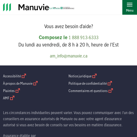
""
Menu
Vous avez besoin d’aide?
Composez le
1 888 913-6333
Du lundi au vendredi, de 8 h à 20 h, heure de l’Est
am_info@manuvie.ca
ouvrir dans une nouvelle fenetre
ouvrir dans une nouvelle fenetre
Accessibilité
Notice juridique
ouvrir dans une nouvelle fenetre
ouvrir dans une nouve
À propos de Manuvie
Politique de confidentialité
ouvrir dans une nouvelle fenetre
ouvrir dans une nouv
Plaintes
Commentaires et questions
ouvrir dans une nouvelle fenetre
AMF
Les circonstances individuelles peuvent varier. Vous pouvez communiquer avec l’un des
conseillers en assurance autorisés de Manuvie ou avec votre agent d’assurance
autorisé si vous avez besoin de conseils sur vos besoins en matière d’assurance.
Assurance établie par